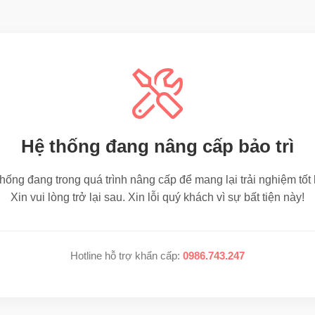
Hệ thống đang nâng cấp bảo trì
hống đang trong quá trình nâng cấp để mang lại trải nghiệm tốt
Xin vui lòng trở lại sau. Xin lỗi quý khách vì sự bất tiện này!
Hotline hỗ trợ khẩn cấp:
0986.743.247