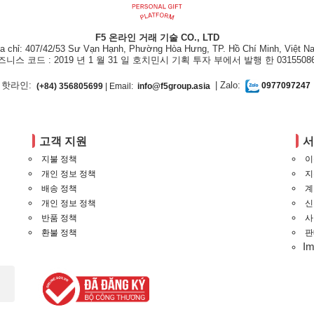
F5 온라인 거래 기술 CO., LTD
ịa chỉ: 407/42/53 Sư Vạn Hạnh, Phường Hòa Hưng, TP. Hồ Chí Minh, Việt N
즈니스 코드 : 2019 년 1 월 31 일 호치민시 기획 투자 부에서 발행 한 03155086
핫라인:
| Zalo:
(+84) 356805699
| Email:
info@f5group.asia
0977097247
고객 지원
지불 정책
이
개인 정보 정책
지
배송 정책
계
개인 정보 정책
신
반품 정책
사
환불 정책
판
I