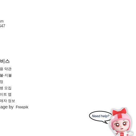
am
47
서비스
용 약관
불-지불
정
병 모집
이트 맵
매자 정보
mage by
Freepik