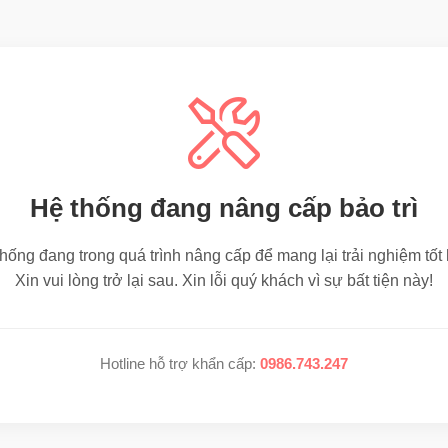
Hệ thống đang nâng cấp bảo trì
hống đang trong quá trình nâng cấp để mang lại trải nghiệm tốt
Xin vui lòng trở lại sau. Xin lỗi quý khách vì sự bất tiện này!
Hotline hỗ trợ khẩn cấp:
0986.743.247