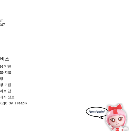
am
47
서비스
용 약관
불-지불
정
병 모집
이트 맵
매자 정보
mage by
Freepik