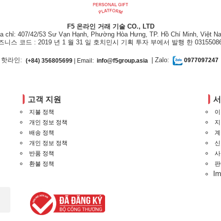
F5 온라인 거래 기술 CO., LTD
ịa chỉ: 407/42/53 Sư Vạn Hạnh, Phường Hòa Hưng, TP. Hồ Chí Minh, Việt N
즈니스 코드 : 2019 년 1 월 31 일 호치민시 기획 투자 부에서 발행 한 03155086
핫라인:
| Zalo:
(+84) 356805699
| Email:
info@f5group.asia
0977097247
고객 지원
지불 정책
이
개인 정보 정책
지
배송 정책
계
개인 정보 정책
신
반품 정책
사
환불 정책
판
I