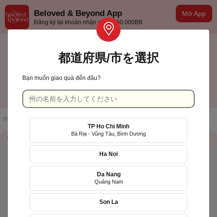
Beloved & Beyond App
Mở App
Đăng ký tài khoản nhận ưu đãi 50.000BB
都道府県/市を選択
Bạn muốn giao quà đến đâu?
Khánh Hòa
日本語
ホームページ
/
店舗一覧
/
LiLy's Cake
TP Ho Chi Minh
Bà Rịa - Vũng Tàu, Bình Dương
店舗情報
QR Code
Ha Noi
Da Nang
Quảng Nam
Son La