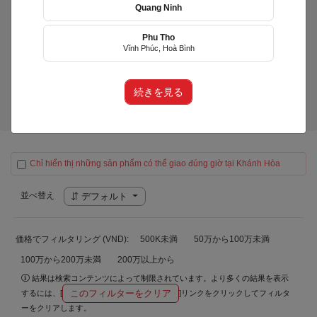
Quang Ninh
Phu Tho
LiLy's Cake
Vĩnh Phúc, Hoà Bình
(LIY)
Huyện Diên Khánh, Khánh Hòa
続きを見る
製品（0）
Chỉ hiển thị những sản phẩm có thể giao đúng giờ tại Khánh Hòa
並べ替え
デフォルト
価格でフィルタリング (VND):
500K未満
50万から100万未満
100万から200万未満
200万以上から
結果は検索コンテンツによって制限されています。より多くの結果を表示
このフィルターをクリア
するには、[
]リンクをクリックしてフィルタ
ーをクリアします。