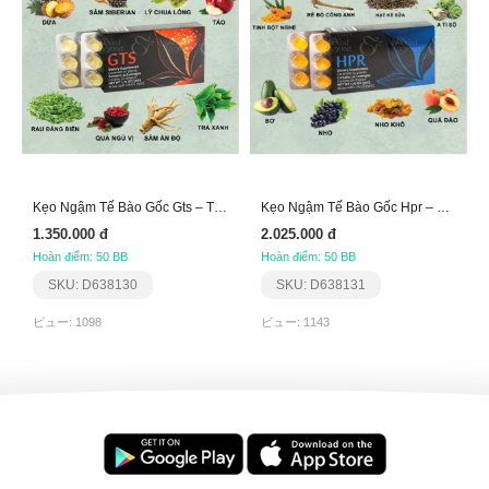
Kẹo Ngậm Tế Bào Gốc Gts – Tăng Cường Thể Lực Aplgo
Kẹo Ngậm Tế Bào Gốc Hpr – Thải Độc Gan Aplgo
1.350.000 đ
2.025.000 đ
Hoàn điểm: 50 BB
Hoàn điểm: 50 BB
SKU: D638130
SKU: D638131
ビュー: 1098
ビュー: 1143