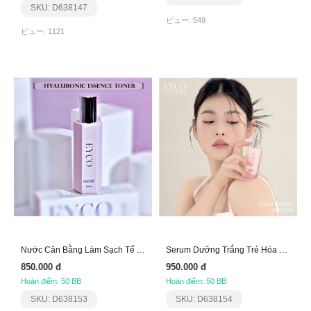
SKU: D638147
ビュー: 549
ビュー: 1121
Nước Cân Bằng Làm Sạch Tế Bào Da Chết Eyco
Serum Dưỡng Trắng Trẻ Hóa Da Eyco Vitamin B5
850.000 đ
950.000 đ
Hoàn điểm: 50 BB
Hoàn điểm: 50 BB
SKU: D638153
SKU: D638154