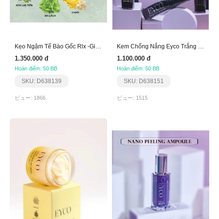
Kẹo Ngậm Tế Bào Gốc Rlx -Giảm Stress Giúp Ngủ Ngon
Kem Chống Nắng Eyco Trắng Da Băng Tan 5In 1
1.350.000 đ
1.100.000 đ
Hoàn điểm: 50 BB
Hoàn điểm: 50 BB
SKU: D638139
SKU: D638151
ビュー: 1866
ビュー: 1515