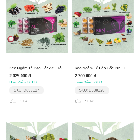
Kẹo Ngậm Tế Bào Gốc Alt– Hỗ Trợ Hô Hấp, Bổ Phổi
Kẹo Ngậm Tế Bào Gốc Brn– Hỗ Trợ Trí Não Aplgo
2.025.000 đ
2.700.000 đ
Hoàn điểm: 50 BB
Hoàn điểm: 50 BB
SKU: D638127
SKU: D638128
ビュー: 904
ビュー: 1078