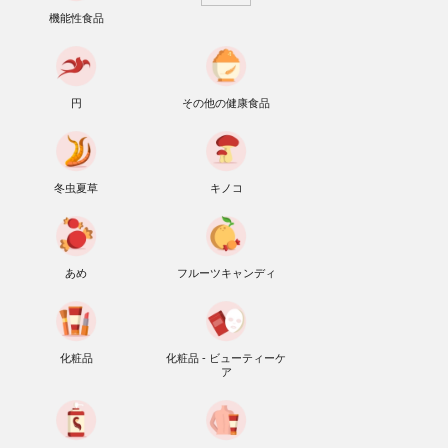
機能性食品
円
その他の健康食品
冬虫夏草
キノコ
あめ
フルーツキャンディ
化粧品
化粧品 - ビューティーケ
ア