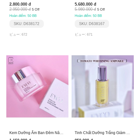
2.800.000 đ
5.680.000 đ
2.950.000 đ
5.980.000 đ
5 Off
5 Off
Hoàn điểm: 50 BB
Hoàn điểm: 50 BB
SKU: D638172
SKU: D638167
ビュー: 672
ビュー: 671
Kem Dưỡng Ẩm Ban Đêm Nâng Tông Da Eyco
Tinh Chất Dưỡng Trắng Giảm Nếp Nhăn Thâm Nhám Eyco