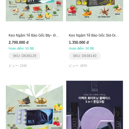
Kẹo Ngậm Tế Bào Gốc Bty– Đẹp Toàn Diện Aplgo
Kẹo Ngậm Tế Bào Gốc Sld-Giúp Trơn Trượt Khớp Xương
2.700.000 đ
1.350.000 đ
Hoàn điểm: 50 BB
Hoàn điểm: 50 BB
SKU: D638129
SKU: D638140
ビュー: 2192
ビュー: 1870