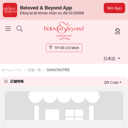
Beloved & Beyond App
Mở App
Đăng ký tài khoản nhận ưu đãi 50.000BB
TP Hồ Chí Minh
日本語
ホームページ
/
店舗一覧
/
SANGTAOTRE
店舗情報
QR Code