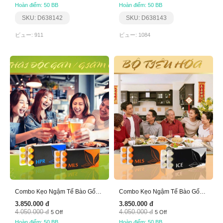
Hoàn điểm: 50 BB
Hoàn điểm: 50 BB
SKU: D638142
SKU: D638143
ビュー: 911
ビュー: 1084
Combo Kẹo Ngậm Tế Bào Gốc (Bộ Thải Độc Gan)
Combo Kẹo Ngậm Tế Bào Gốc (Bộ Tiêu Hóa)
3.850.000 đ
3.850.000 đ
4.050.000 đ
4.050.000 đ
5 Off
5 Off
Hoàn điểm: 50 BB
Hoàn điểm: 50 BB