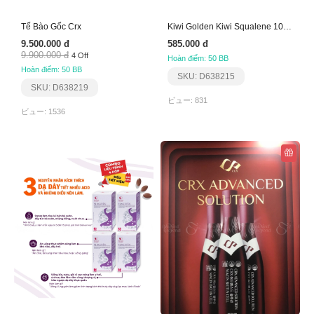
Tế Bào Gốc Crx
Kiwi Golden Kiwi Squalene 1000Mg Soft Gel Capsule
9.500.000 đ
585.000 đ
9.900.000 đ
4 Off
Hoàn điểm: 50 BB
Hoàn điểm: 50 BB
SKU: D638215
SKU: D638219
ビュー: 831
ビュー: 1536