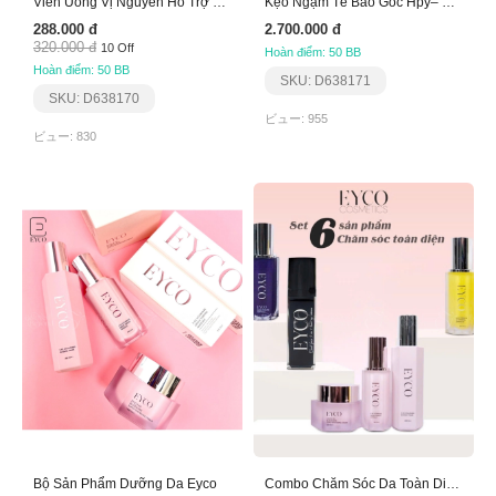
Viên Uống Vị Nguyên Hỗ Trợ Giảm Viêm Loét Dạ Dày
Kẹo Ngậm Tế Bào Gốc Hpy– Hỗ Trợ Ung Thư Aplgo
288.000 đ
2.700.000 đ
320.000 đ
10 Off
Hoàn điểm: 50 BB
Hoàn điểm: 50 BB
SKU: D638171
SKU: D638170
ビュー: 955
ビュー: 830
Bộ Sản Phẩm Dưỡng Da Eyco
Combo Chăm Sóc Da Toàn Diện Eyco