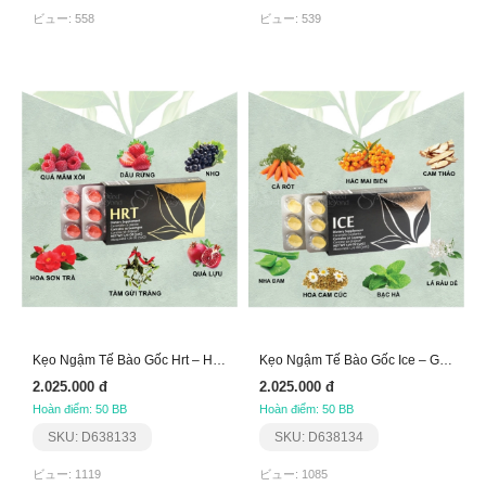
ビュー: 558
ビュー: 539
Kẹo Ngậm Tế Bào Gốc Hrt – Hỗ Trợ Tim Mạch Aplgo
Kẹo Ngậm Tế Bào Gốc Ice – Giảm Ợ Chua Đau Dạ Dày A
2.025.000 đ
2.025.000 đ
Hoàn điểm: 50 BB
Hoàn điểm: 50 BB
SKU: D638133
SKU: D638134
ビュー: 1119
ビュー: 1085