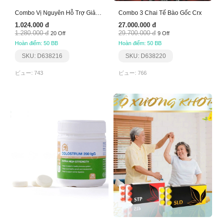
Combo Vị Nguyên Hỗ Trợ Giảm Viêm Loét Dạ Dày
Combo 3 Chai Tế Bào Gốc Crx
1.024.000 đ
27.000.000 đ
1.280.000 đ
29.700.000 đ
20 Off
9 Off
Hoàn điểm: 50 BB
Hoàn điểm: 50 BB
SKU: D638216
SKU: D638220
ビュー: 743
ビュー: 766