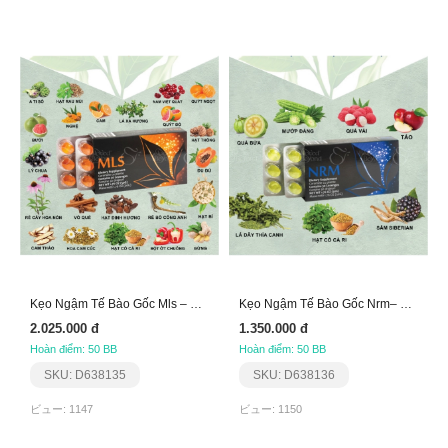
Kẹo Ngậm Tế Bào Gốc Mls – Phục Hồi Tiêu Hóa Aplgo
Kẹo Ngậm Tế Bào Gốc Nrm– Cân Bằng Đường Huyết Aplg
2.025.000 đ
1.350.000 đ
Hoàn điểm: 50 BB
Hoàn điểm: 50 BB
SKU: D638135
SKU: D638136
ビュー: 1147
ビュー: 1150