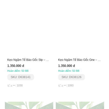
Kẹo Ngậm Tế Bào Gốc Stp – Giảm Viêm Khớp Aplgo
Kẹo Ngậm Tế Bào Gốc Grw – Tăng Đề Kháng Aplgo
1.350.000 đ
1.350.000 đ
Hoàn điểm: 50 BB
Hoàn điểm: 50 BB
SKU: D638141
SKU: D638126
ビュー: 1030
ビュー: 1093