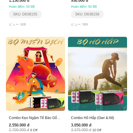
1.150.000 đ
950.000 đ
Hoàn điểm: 50 BB
Hoàn điểm: 50 BB
SKU: D638155
SKU: D638156
ビュー: 608
ビュー: 589
Combo Kẹo Ngậm Tế Bào Gốc (Bộ Miễn Dịch)
Combo Hô Hấp (Gwr & Alt)
2.550.000 đ
3.050.000 đ
2.700.000 đ
3.375.000 đ
6 Off
10 Off