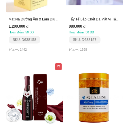
Mặt Nạ Dưỡng Ẩm & Làm Dịu Da Giúp Trắng Sáng Eyco
Tẩy Tế Bào Chết Da Mặt Vi Tảo Eyco Nano
1.200.000 đ
980.000 đ
Hoàn điểm: 50 BB
Hoàn điểm: 50 BB
SKU: D638158
SKU: D638157
ビュー: 1442
ビュー: 1398