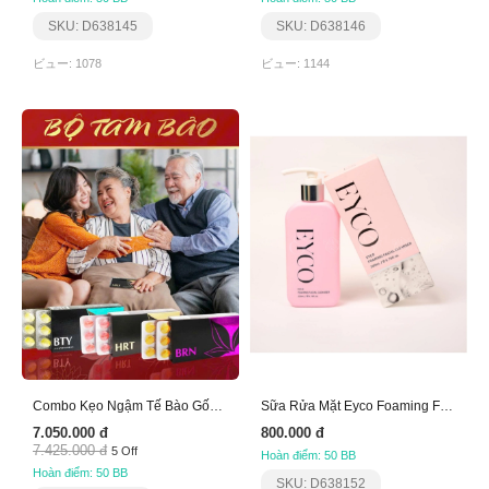
SKU: D638145
SKU: D638146
ビュー: 1078
ビュー: 1144
Combo Kẹo Ngậm Tế Bào Gốc ( Bộ Tam Bảo)
Sữa Rửa Mặt Eyco Foaming Facial Cleanser 200Ml
7.050.000 đ
800.000 đ
7.425.000 đ
5 Off
Hoàn điểm: 50 BB
Hoàn điểm: 50 BB
SKU: D638152