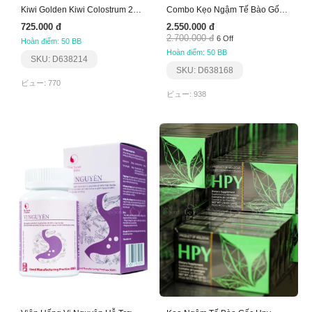
Kiwi Golden Kiwi Colostrum 200 Igg Tablet
​​​​​​​Combo Kẹo Ngậm Tế Bào Gốc (Bộ Xương Khớp)
725.000 đ
2.550.000 đ
2.700.000 đ
6 Off
Hoàn điểm: 50 BB
Hoàn điểm: 50 BB
SKU: D638214
SKU: D638168
ビュー: 770
ビュー: 938