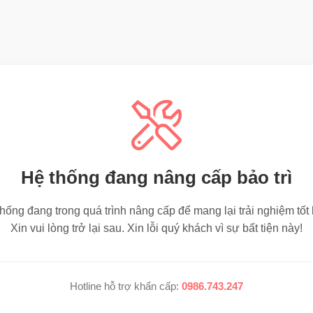
Hệ thống đang nâng cấp bảo trì
hống đang trong quá trình nâng cấp để mang lại trải nghiệm tốt
Xin vui lòng trở lại sau. Xin lỗi quý khách vì sự bất tiện này!
Hotline hỗ trợ khẩn cấp:
0986.743.247