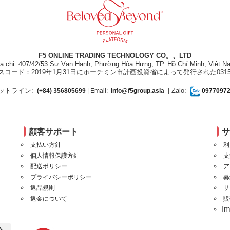
F5 ONLINE TRADING TECHNOLOGY CO。、LTD
ịa chỉ: 407/42/53 Sư Vạn Hạnh, Phường Hòa Hưng, TP. Hồ Chí Minh, Việt N
スコード：2019年1月31日にホーチミン市計画投資省によって発行された031550
ットライン:
| Zalo:
(+84) 356805699
| Email:
info@f5group.asia
0977097
顧客サポート
支払い方針
利
個人情報保護方針
支
配送ポリシー
ア
プライバシーポリシー
募
返品規則
サ
返金について
販
I