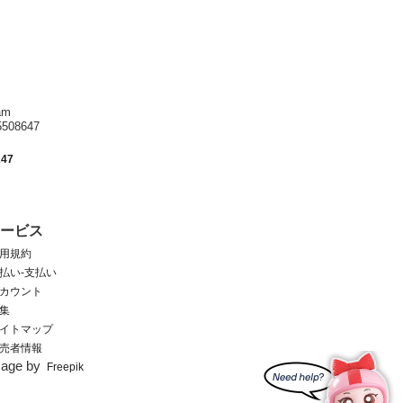
am
8647
247
サービス
用規約
払い-支払い
カウント
集
イトマップ
売者情報
mage by
Freepik