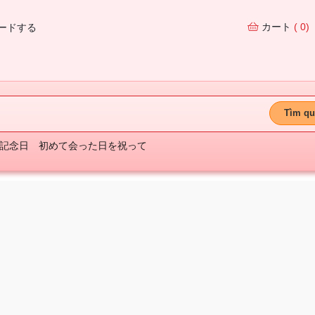
カート
( 0)
ードする
Tìm qu
記念日
初めて会った日を祝って