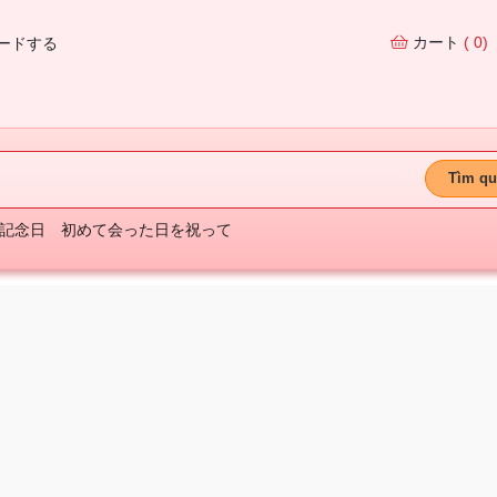
カート
( 0)
ードする
Tìm qu
記念日
初めて会った日を祝って