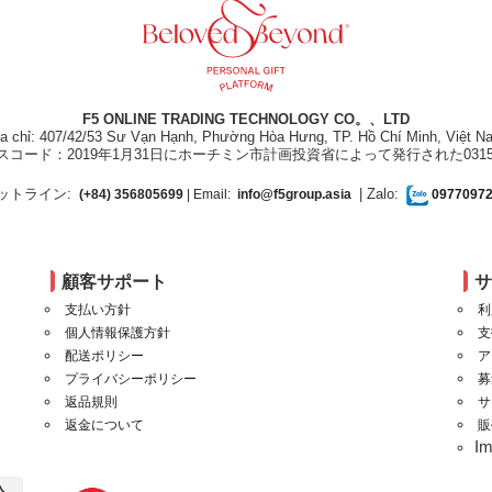
F5 ONLINE TRADING TECHNOLOGY CO。、LTD
ịa chỉ: 407/42/53 Sư Vạn Hạnh, Phường Hòa Hưng, TP. Hồ Chí Minh, Việt N
スコード：2019年1月31日にホーチミン市計画投資省によって発行された031550
ットライン:
| Zalo:
(+84) 356805699
| Email:
info@f5group.asia
0977097
顧客サポート
支払い方針
利
個人情報保護方針
支
配送ポリシー
ア
プライバシーポリシー
募
返品規則
サ
返金について
販
I