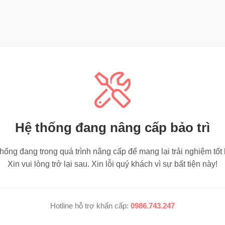
Hệ thống đang nâng cấp bảo trì
hống đang trong quá trình nâng cấp để mang lại trải nghiệm tốt
Xin vui lòng trở lại sau. Xin lỗi quý khách vì sự bất tiện này!
Hotline hỗ trợ khẩn cấp:
0986.743.247