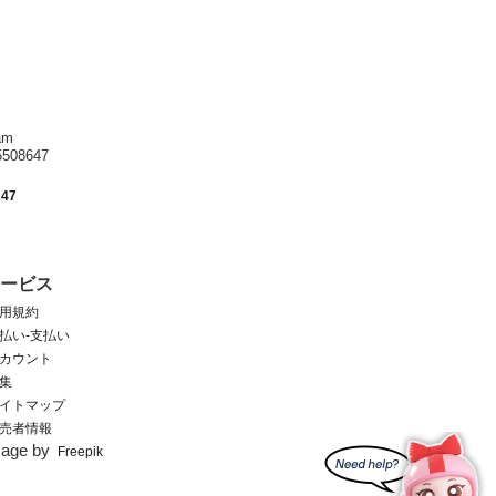
am
8647
247
サービス
用規約
払い-支払い
カウント
集
イトマップ
売者情報
mage by
Freepik