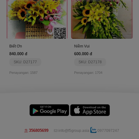
Biết Ơn
Niềm Vui
840.000 đ
600.000 đ
SKU: D27177
SKU: D27178
Penayangan: 1587
Penayangan: 1704
356805699
info@f5group.asia
0977097247