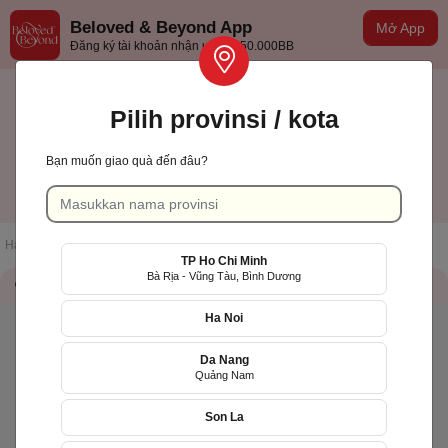
Beloved & Beyond App
Mở App
Đăng ký tài khoản nhận ưu đãi 50.000BB
Pilih provinsi / kota
Bạn muốn giao quà đến đâu?
Bình Phước
Indonesian
Halaman muka
/
Daftar toko
/
Hoa Tươi Minh Châu
TP Ho Chi Minh
Bà Rịa - Vũng Tàu, Bình Dương
Informasi toko
QR Code
Ha Noi
Da Nang
Quảng Nam
Son La