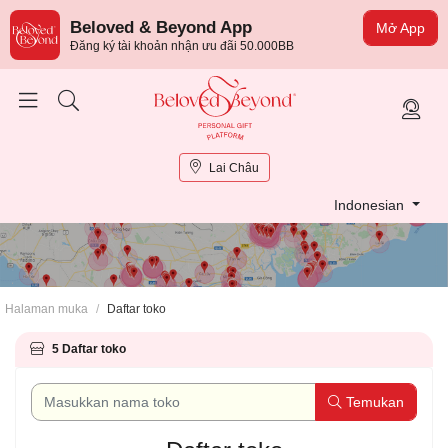
×
Beloved & Beyond App
Mở App
Đăng ký tài khoản nhận ưu đãi 50.000BB
Lai Châu
Indonesian
Temukan toko
Halaman muka
/
Daftar toko
terdekat
5 Daftar toko
Temukan