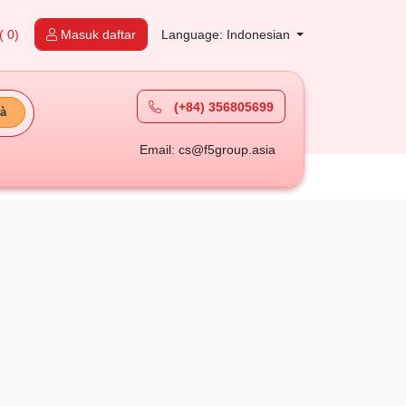
( 0)
Masuk daftar
Language: Indonesian
(+84) 356805699
à
Email: cs@f5group.asia