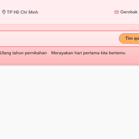
Gerobak
TP Hồ Chí Minh
Tìm qu
Ulang tahun pernikahan
Merayakan hari pertama kita bertemu