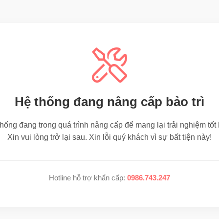
Hệ thống đang nâng cấp bảo trì
hống đang trong quá trình nâng cấp để mang lại trải nghiệm tốt
Xin vui lòng trở lại sau. Xin lỗi quý khách vì sự bất tiện này!
Hotline hỗ trợ khẩn cấp:
0986.743.247