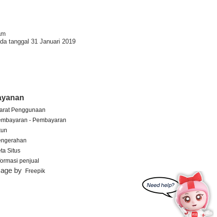
am
da tanggal 31 Januari 2019
ayanan
arat Penggunaan
embayaran - Pembayaran
kun
engerahan
ta Situs
formasi penjual
mage by
Freepik