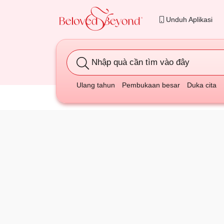
Unduh Aplikasi
Nhập quà cần tìm vào đây
Ulang tahun
Pembukaan besar
Duka cita