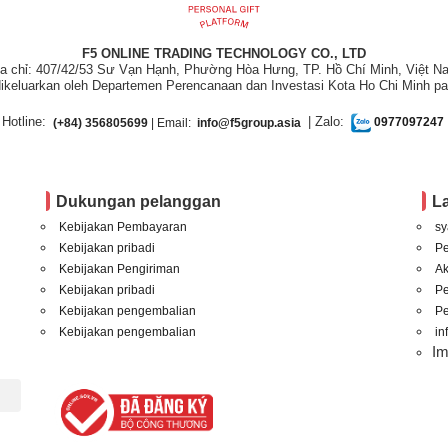
F5 ONLINE TRADING TECHNOLOGY CO., LTD
ịa chỉ: 407/42/53 Sư Vạn Hạnh, Phường Hòa Hưng, TP. Hồ Chí Minh, Việt N
ikeluarkan oleh Departemen Perencanaan dan Investasi Kota Ho Chi Minh pa
Hotline:
| Zalo:
(+84) 356805699
| Email:
info@f5group.asia
0977097247
Dukungan pelanggan
L
Kebijakan Pembayaran
sy
Kebijakan pribadi
P
Kebijakan Pengiriman
A
Kebijakan pribadi
P
Kebijakan pengembalian
Pe
Kebijakan pengembalian
in
I