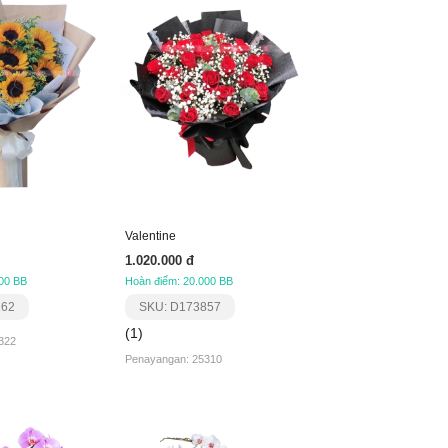
Valentine
1.020.000 đ
00 BB
Hoàn điểm: 20.000 BB
162
SKU: D173857
(1)
322
Penayangan: 25310