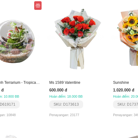
Tiểu Cảnh Terrarium - Tropical Forest 2
Ms 1589 Valentine
Sunshine
 đ
600.000 đ
1.020.000 đ
m: 10.800 BB
Hoàn điểm: 18.000 BB
Hoàn điểm: 20.0
 D619171
SKU: D173613
SKU: D173
an: 10848
Penayangan: 23177
Penayangan: 34