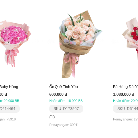
Baby Hồng
Ốc Quế Tình Yêu
Bó Hồng Đỏ 0
00 đ
600.000 đ
1.080.000 đ
m: 20.000 BB
Hoàn điểm: 18.000 BB
Hoàn điểm: 20.0
 D614464
SKU: D173507
SKU: D614
(1)
an: 75918
Penayangan: 19
Penayangan: 30911