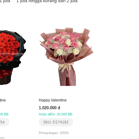
 juta
1 juta hingga kurang dari 2 juta
tine
Happy Valentine
1.020.000 đ
00 BB
Hoàn điểm: 20.000 BB
754
SKU: D174182
Penayangan: 20591
691