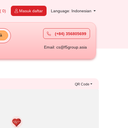
( 0)
Masuk daftar
Language: Indonesian
(+84) 356805699
à
Email: cs@f5group.asia
QR Code