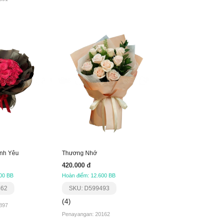
nh Yêu
Thương Nhớ
420.000 đ
00 BB
Hoàn điểm: 12.600 BB
462
SKU: D599493
(4)
897
Penayangan: 20162