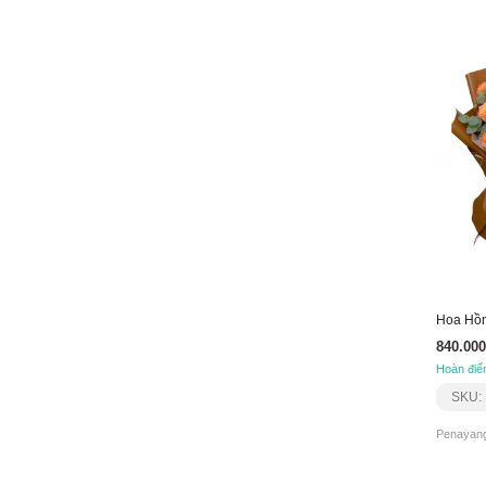
Hoa Hồ
840.000
Hoàn điể
SKU:
Penayang