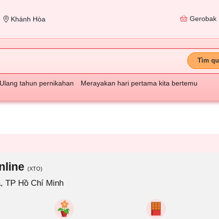
Gerobak
Khánh Hòa
Tìm qu
Ulang tahun pernikahan
Merayakan hari pertama kita bertemu
nline
(XTO)
, TP Hồ Chí Minh