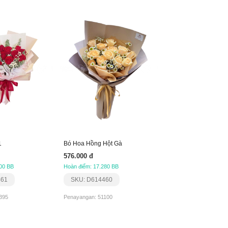
1
Bó Hoa Hồng Hột Gà
576.000 đ
00 BB
Hoàn điểm: 17.280 BB
461
SKU: D614460
395
Penayangan: 51100