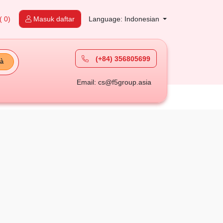
( 0)
Masuk daftar
Language: Indonesian
(+84) 356805699
à
Email: cs@f5group.asia