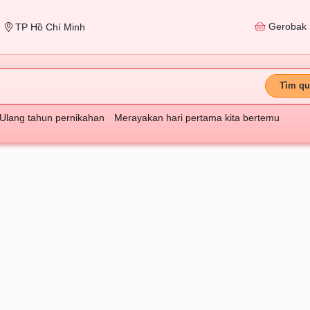
Gerobak
TP Hồ Chí Minh
Tìm qu
Ulang tahun pernikahan
Merayakan hari pertama kita bertemu