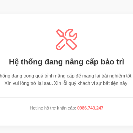
Hệ thống đang nâng cấp bảo trì
hống đang trong quá trình nâng cấp để mang lại trải nghiệm tốt
Xin vui lòng trở lại sau. Xin lỗi quý khách vì sự bất tiện này!
Hotline hỗ trợ khẩn cấp:
0986.743.247