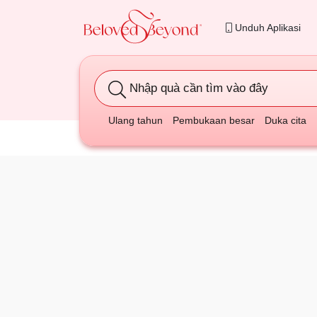
Unduh Aplikasi
Nhập quà cần tìm vào đây
Ulang tahun
Pembukaan besar
Duka cita