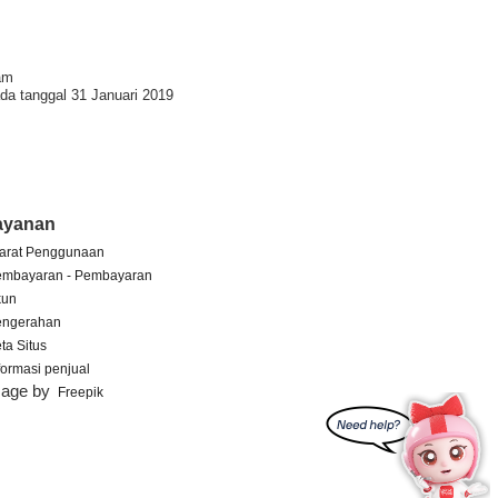
am
da tanggal 31 Januari 2019
ayanan
arat Penggunaan
embayaran - Pembayaran
kun
engerahan
ta Situs
formasi penjual
mage by
Freepik