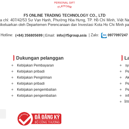
F5 ONLINE TRADING TECHNOLOGY CO., LTD
ịa chỉ: 407/42/53 Sư Vạn Hạnh, Phường Hòa Hưng, TP. Hồ Chí Minh, Việt N
ikeluarkan oleh Departemen Perencanaan dan Investasi Kota Ho Chi Minh pa
Hotline:
| Zalo:
(+84) 356805699
| Email:
info@f5group.asia
0977097247
Dukungan pelanggan
L
Kebijakan Pembayaran
sy
Kebijakan pribadi
P
Kebijakan Pengiriman
A
Kebijakan pribadi
P
Kebijakan pengembalian
Pe
Kebijakan pengembalian
in
I