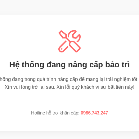
Hệ thống đang nâng cấp bảo trì
hống đang trong quá trình nâng cấp để mang lại trải nghiệm tốt
Xin vui lòng trở lại sau. Xin lỗi quý khách vì sự bất tiện này!
Hotline hỗ trợ khẩn cấp:
0986.743.247