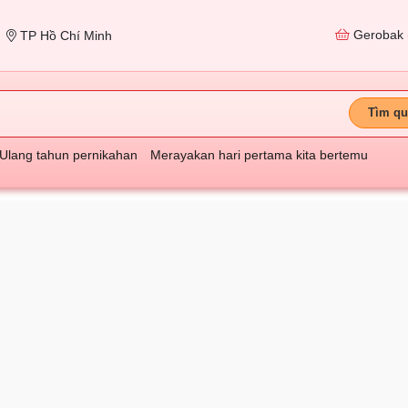
Gerobak
TP Hồ Chí Minh
Tìm qu
Ulang tahun pernikahan
Merayakan hari pertama kita bertemu