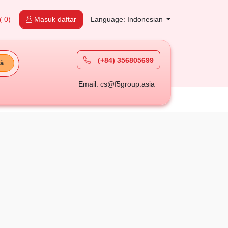
( 0)
Masuk daftar
Language: Indonesian
(+84) 356805699
à
Email: cs@f5group.asia