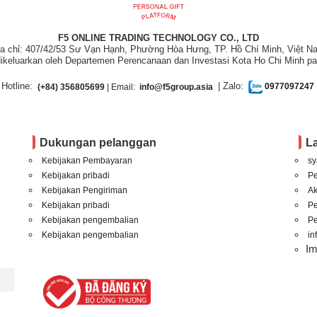
F5 ONLINE TRADING TECHNOLOGY CO., LTD
ịa chỉ: 407/42/53 Sư Vạn Hạnh, Phường Hòa Hưng, TP. Hồ Chí Minh, Việt N
ikeluarkan oleh Departemen Perencanaan dan Investasi Kota Ho Chi Minh pa
Hotline:
| Zalo:
(+84) 356805699
| Email:
info@f5group.asia
0977097247
Dukungan pelanggan
L
Kebijakan Pembayaran
sy
Kebijakan pribadi
P
Kebijakan Pengiriman
A
Kebijakan pribadi
P
Kebijakan pengembalian
Pe
Kebijakan pengembalian
in
I