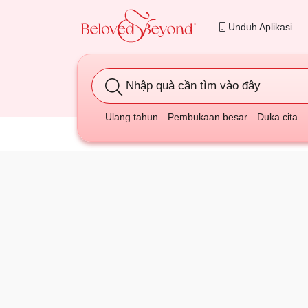
Unduh Aplikasi
Nhập quà cần tìm vào đây
Ulang tahun
Pembukaan besar
Duka cita