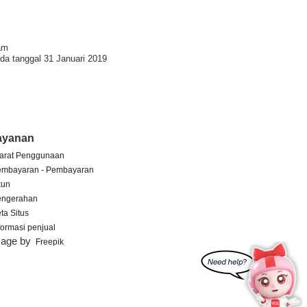
am
da tanggal 31 Januari 2019
ayanan
arat Penggunaan
embayaran - Pembayaran
kun
engerahan
ta Situs
formasi penjual
mage by
Freepik