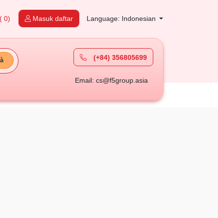
( 0)
Masuk daftar
Language: Indonesian
(+84) 356805699
à
Email: cs@f5group.asia