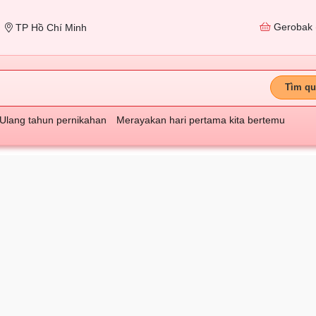
Gerobak
TP Hồ Chí Minh
Tìm qu
Ulang tahun pernikahan
Merayakan hari pertama kita bertemu