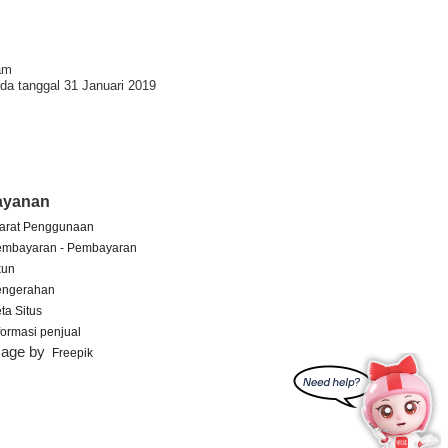
am
da tanggal 31 Januari 2019
ayanan
arat Penggunaan
embayaran - Pembayaran
kun
engerahan
ta Situs
formasi penjual
mage by
Freepik