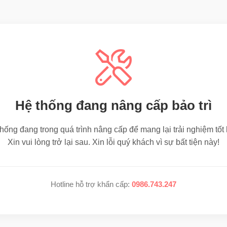
Hệ thống đang nâng cấp bảo trì
hống đang trong quá trình nâng cấp để mang lại trải nghiệm tốt
Xin vui lòng trở lại sau. Xin lỗi quý khách vì sự bất tiện này!
Hotline hỗ trợ khẩn cấp:
0986.743.247