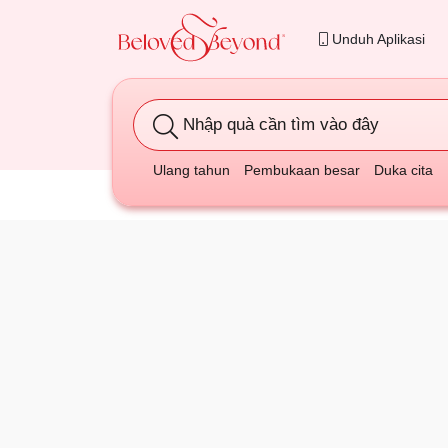
Unduh Aplikasi
Nhập quà cần tìm vào đây
Ulang tahun
Pembukaan besar
Duka cita