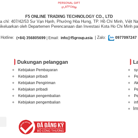
F5 ONLINE TRADING TECHNOLOGY CO., LTD
ịa chỉ: 407/42/53 Sư Vạn Hạnh, Phường Hòa Hưng, TP. Hồ Chí Minh, Việt N
ikeluarkan oleh Departemen Perencanaan dan Investasi Kota Ho Chi Minh pa
Hotline:
| Zalo:
(+84) 356805699
| Email:
info@f5group.asia
0977097247
Dukungan pelanggan
L
Kebijakan Pembayaran
sy
Kebijakan pribadi
P
Kebijakan Pengiriman
A
Kebijakan pribadi
P
Kebijakan pengembalian
Pe
Kebijakan pengembalian
in
I