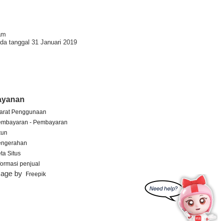
am
da tanggal 31 Januari 2019
ayanan
arat Penggunaan
embayaran - Pembayaran
kun
engerahan
ta Situs
formasi penjual
mage by
Freepik