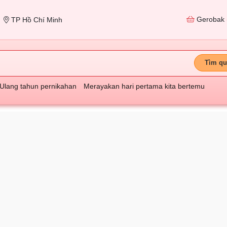
Gerobak
TP Hồ Chí Minh
Tìm qu
Ulang tahun pernikahan
Merayakan hari pertama kita bertemu