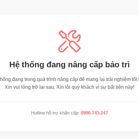
Hệ thống đang nâng cấp bảo trì
hống đang trong quá trình nâng cấp để mang lại trải nghiệm tốt
Xin vui lòng trở lại sau. Xin lỗi quý khách vì sự bất tiện này!
Hotline hỗ trợ khẩn cấp:
0986.743.247