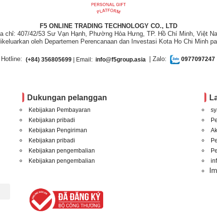
F5 ONLINE TRADING TECHNOLOGY CO., LTD
ịa chỉ: 407/42/53 Sư Vạn Hạnh, Phường Hòa Hưng, TP. Hồ Chí Minh, Việt N
ikeluarkan oleh Departemen Perencanaan dan Investasi Kota Ho Chi Minh pa
Hotline:
| Zalo:
(+84) 356805699
| Email:
info@f5group.asia
0977097247
Dukungan pelanggan
L
Kebijakan Pembayaran
sy
Kebijakan pribadi
P
Kebijakan Pengiriman
A
Kebijakan pribadi
P
Kebijakan pengembalian
Pe
Kebijakan pengembalian
in
I