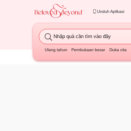
Unduh Aplikasi
Nhập quà cần tìm vào đây
Ulang tahun
Pembukaan besar
Duka cita