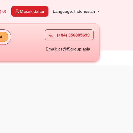
( 0)
Masuk daftar
Language: Indonesian
(+84) 356805699
à
Email: cs@f5group.asia