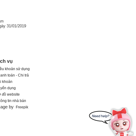
am
gày 31/01/2019
ịch vụ
ều khoản sử dụng
anh toán - Chi trả
i khoản
uyển dụng
 đồ website
ông tin nhà bán
mage by
Freepik