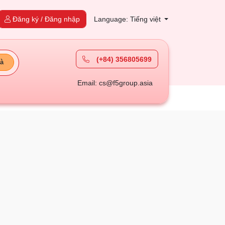
Đăng ký / Đăng nhập
Language: Tiếng việt
(+84) 356805699
à
Email: cs@f5group.asia