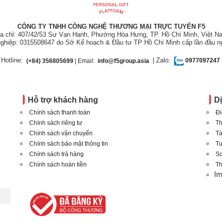
CÔNG TY TNHH CÔNG NGHỆ THƯƠNG MẠI TRỰC TUYẾN F5
ịa chỉ: 407/42/53 Sư Vạn Hạnh, Phường Hòa Hưng, TP. Hồ Chí Minh, Việt N
ghiệp: 0315508647 do Sở Kế hoạch & Đầu tư TP Hồ Chí Minh cấp lần đầu n
Hotline:
| Zalo:
(+84) 356805699
| Email:
info@f5group.asia
0977097247
Hỗ trợ khách hàng
D
Chính sách thanh toán
Đi
Chính sách riêng tư
Th
Chính sách vận chuyển
Tà
Chính sách bảo mật thông tin
T
Chính sách trả hàng
Sơ
Chính sách hoàn tiền
Th
I