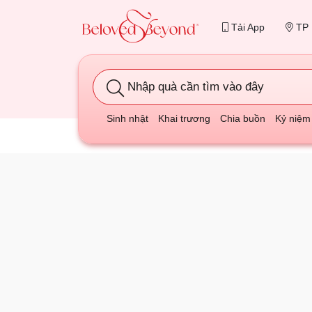
Tải App
TP 
Nhập quà cần tìm vào đây
Sinh nhật
Khai trương
Chia buồn
Kỷ niệm