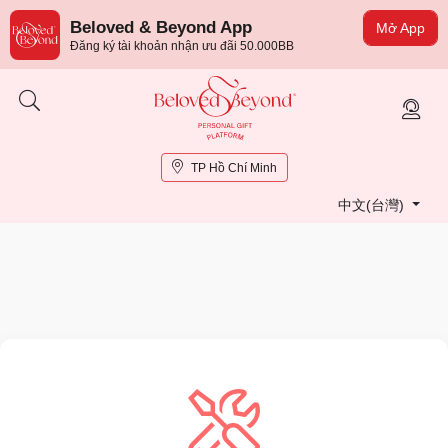
Beloved & Beyond App
Mở App
Đăng ký tài khoản nhận ưu đãi 50.000BB
TP Hồ Chí Minh
中文(台灣)