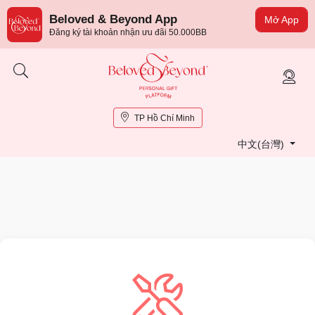
Beloved & Beyond App
Mở App
Đăng ký tài khoản nhận ưu đãi 50.000BB
TP Hồ Chí Minh
中文(台灣)