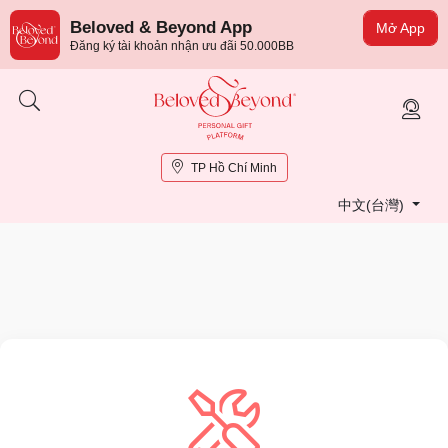
Beloved & Beyond App
Mở App
Đăng ký tài khoản nhận ưu đãi 50.000BB
TP Hồ Chí Minh
中文(台灣)