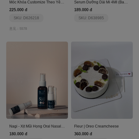
Móc Khóa Customize Theo Yêu Cầu
Serum Dưỡng Dài Mi 4Ml (Ban Ngày) - Coco Miracle
225.000 đ
189.000 đ
SKU: D626218
SKU: D638985
意见：5578
Nagi - Xịt Mũi Họng Oral Nasal Hygiene Spray
Fleur | Oreo Creamcheese
180.000 đ
360.000 đ