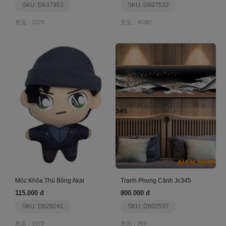
SKU: D637953
SKU: D607532
意见：2373
意见：45387
Móc Khóa Thú Bông Akai
Tranh Phong Cảnh Jc345
115.000 đ
800.000 đ
SKU: D629241
SKU: D602537
意见：1673
意见：993