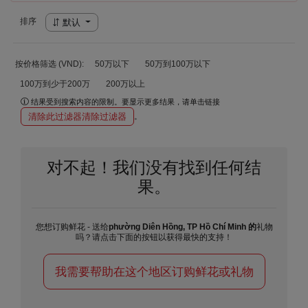
排序
默认
按价格筛选 (VND):
50万以下
50万到100万以下
100万到少于200万
200万以上
结果受到搜索内容的限制。要显示更多结果，请单击链接
清除此过滤器清除过滤器
。
对不起！我们没有找到任何结
果。
您想订购鲜花 - 送给
phường Diên Hồng, TP Hồ Chí Minh 的
礼物
吗？请点击下面的按钮以获得最快的支持！
我需要帮助在这个地区订购鲜花或礼物