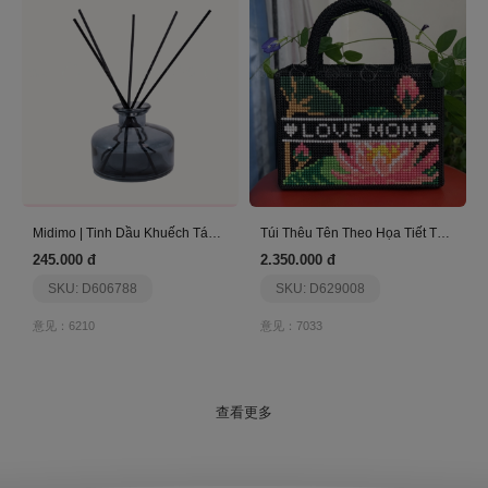
Midimo | Tinh Dầu Khuếch Tán 150Ml – Guava Fressia
Túi Thêu Tên Theo Họa Tiết Thiết Kế Sẵn Size 2Xcm
245.000 đ
2.350.000 đ
SKU: D606788
SKU: D629008
意见：6210
意见：7033
查看更多