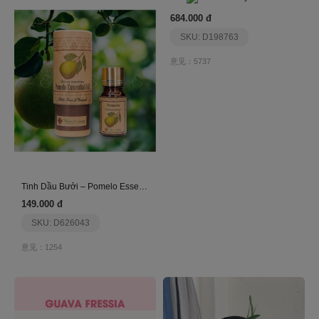
684.000 đ
SKU: D198763
意见：5737
Tinh Dầu Bưởi – Pomelo Essential Oil
149.000 đ
SKU: D626043
意见：1254