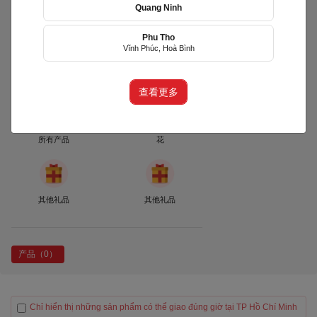
Quang Ninh
Phu Tho
Tiệm Hoa Là Bé
Vĩnh Phúc, Hoà Bình
(LBF)
phường Diên Hồng, TP Hồ Chí Minh
查看更多
所有产品
花
其他礼品
其他礼品
产品（0）
Chỉ hiển thị những sản phẩm có thể giao đúng giờ tại TP Hồ Chí Minh