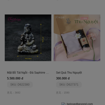
Mặt Bồ Tát Ngồi - Đá Saphirre Corumdum Tự Nhiên
Set Quà Thu Nguyệt
5.500.000 đ
300.000 đ
SKU: D622380
SKU: D627371
意见：3692
意见：1590