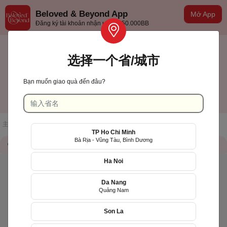
Beloved & Beyond App
Mở App
Đăng ký tài khoản nhận ưu đãi 50.000BB
选择一个省/城市
Bạn muốn giao quà đến đâu?
TP Hồ Chí Minh
中文(台灣)
主页
/
店铺一览
/
Tiệm Hoa Là Bé
TP Ho Chi Minh
Bà Rịa - Vũng Tàu, Bình Dương
储存信息
QR Code
Ha Noi
Da Nang
Quảng Nam
Son La