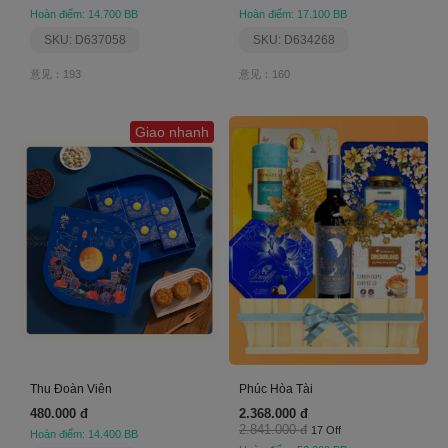
Hoàn điểm: 14.700 BB
Hoàn điểm: 17.100 BB
SKU: D637058
SKU: D634268
意见：193
意见：160
Giao nhanh
Thu Đoàn Viên
Phúc Hòa Tài
480.000 đ
2.368.000 đ
2.841.000 đ
17 Off
Hoàn điểm: 14.400 BB