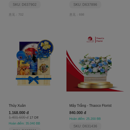
SKU: D637902
SKU: D637896
意见：702
意见：698
Thủy Xuân
Mây Trắng - Thaoco Florist
1.168.000 đ
840.000 đ
1.401.600 đ
17 Off
Hoàn điểm: 25.200 BB
Hoàn điểm: 35.040 BB
SKU: D631436