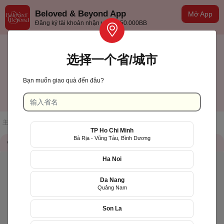
Beloved & Beyond App
Mở App
Đăng ký tài khoản nhận ưu đãi 50.000BB
选择一个省/城市
Bạn muốn giao quà đến đâu?
TP Hồ Chí Minh
中文(台灣)
主页
/
店铺一览
/
ThaoCo - Siêu Thị Quà Tặng
TP Ho Chi Minh
Bà Rịa - Vũng Tàu, Bình Dương
储存信息
QR Code
Ha Noi
Da Nang
Quảng Nam
Son La