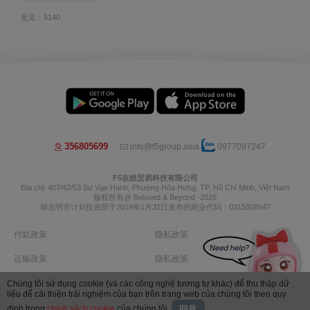
意见：5140
356805699
info@f5group.asia
0977097247
F5在线贸易科技有限公司
Địa chỉ: 407/42/53 Sư Vạn Hạnh, Phường Hòa Hưng, TP. Hồ Chí Minh, Việt Nam
版权所有@ Beloved & Beyond -2026
胡志明市计划投资部于2019年1月31日发布的商业代码：0315508647
付款政策
隐私政策
运输政策
隐私政策
退货政策
退款政策
Chúng tôi sử dụng cookie (và các công nghệ tương tự khác) để thu thập dữ
liệu để cải thiện trải nghiệm của bạn trên trang web của chúng tôi theo quy
Image by Freepik
định trong
chính sách cookie
của chúng tôi.
同意