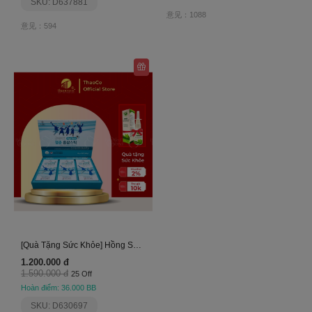
SKU: D637881
意见：1088
意见：594
[Quà Tặng Sức Khỏe] Hồng Sâm Thiếu Niên Hàn Quốc
1.200.000 đ
1.590.000 đ
25 Off
Hoàn điểm: 36.000 BB
SKU: D630697