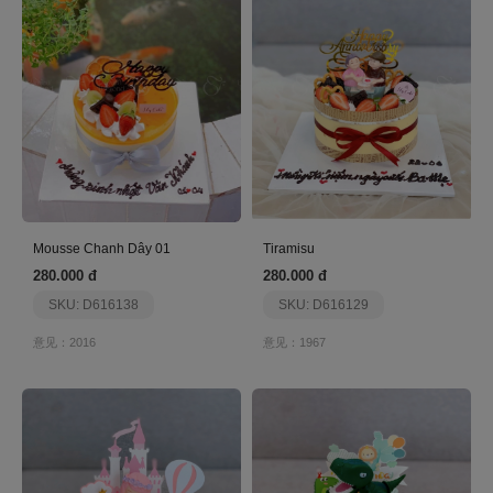
Mousse Chanh Dây 01
Tiramisu
280.000 đ
280.000 đ
SKU: D616138
SKU: D616129
意见：2016
意见：1967