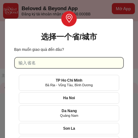
Beloved & Beyond App
Mở App
Đăng ký tài khoản nhận ưu đãi 50.000BB
选择一个省/城市
Bạn muốn giao quà đến đâu?
Khánh Hòa
中文(台灣)
主页
/
店铺一览
/
LiLy's Cake
TP Ho Chi Minh
Bà Rịa - Vũng Tàu, Bình Dương
储存信息
QR Code
Ha Noi
Da Nang
Quảng Nam
Son La