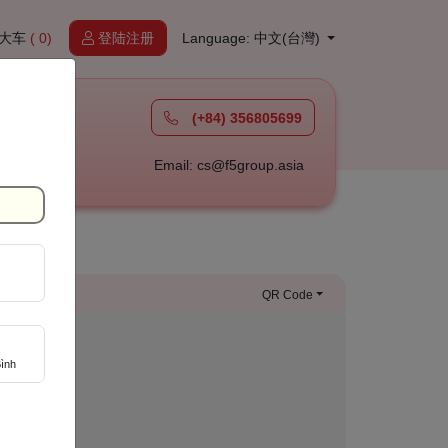
大车
( 0)
登陆注册
Language: 中文(台灣)
(+84) 356805699
à
Email: cs@f5group.asia
QR Code
ình