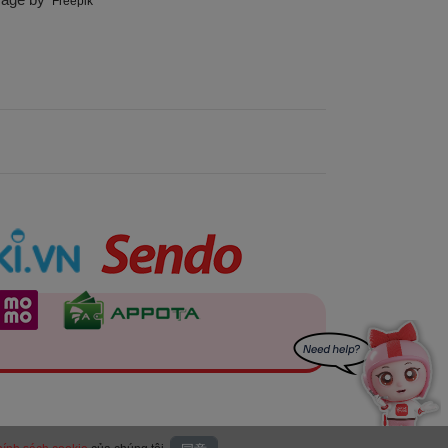
Freepik
用