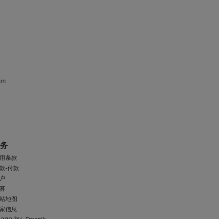
am
服务
用条款
款-付款
户
募
站地图
家信息
mage by