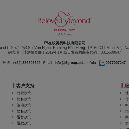
F5在线贸易科技有限公司
ịa chỉ: 407/42/53 Sư Vạn Hạnh, Phường Hòa Hưng, TP. Hồ Chí Minh, Việt N
胡志明市计划投资部于2019年1月31日发布的商业代码：0315508647
热线:
| Zalo:
(+84) 356805699
| Email:
info@f5group.asia
0977097247
客户支持
付款政策
使
隐私政策
付
运输政策
帐
隐私政策
招
退货政策
网
退款政策
卖
I