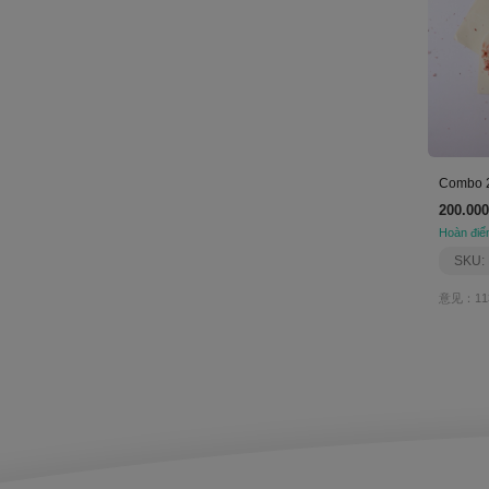
Combo 
200.000
Hoàn điể
SKU:
意见：11