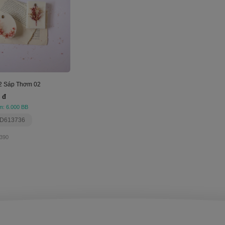
2 Sáp Thơm 02
 đ
m: 6.000 BB
 D613736
390