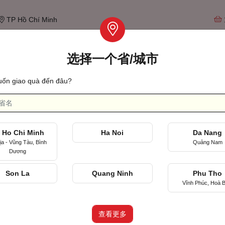
TP Hồ Chí Minh
选择一个省/城市
Tìm qu
ốn giao quà đến đâu?
见面的第一天
 Ho Chi Minh
Ha Noi
Da Nang
ịa - Vũng Tàu, Bình
Quảng Nam
Dương
b
Son La
Quang Ninh
Phu Tho
(ORA)
Vĩnh Phúc, Hoà B
ng, TP Hồ Chí Minh
查看更多