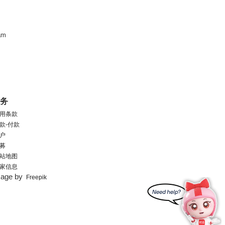
am
服务
用条款
款-付款
户
募
站地图
家信息
mage by
Freepik