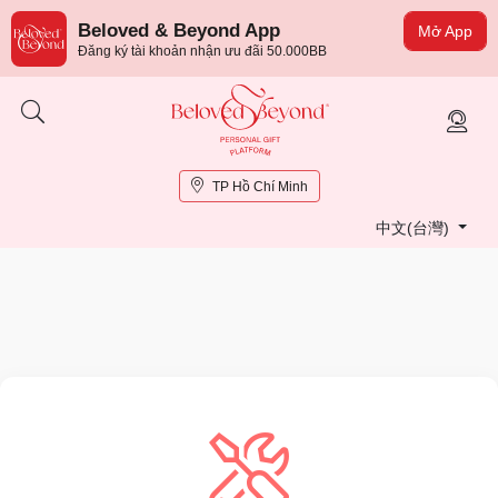
Beloved & Beyond App
Mở App
Đăng ký tài khoản nhận ưu đãi 50.000BB
TP Hồ Chí Minh
中文(台灣)