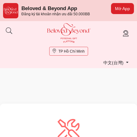
Beloved & Beyond App
Mở App
Đăng ký tài khoản nhận ưu đãi 50.000BB
TP Hồ Chí Minh
中文(台灣)