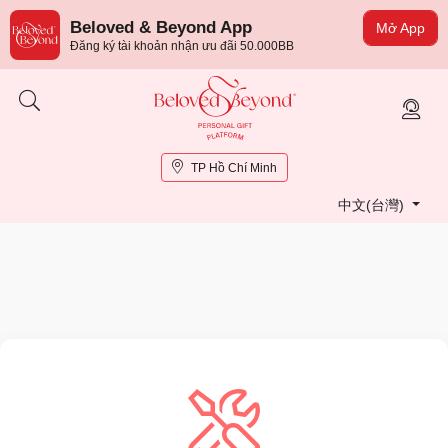
Beloved & Beyond App
Mở App
Đăng ký tài khoản nhận ưu đãi 50.000BB
TP Hồ Chí Minh
中文(台灣)