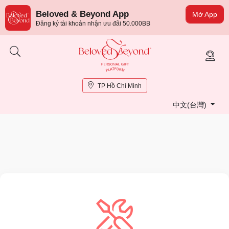
Beloved & Beyond App
Mở App
Đăng ký tài khoản nhận ưu đãi 50.000BB
TP Hồ Chí Minh
中文(台灣)