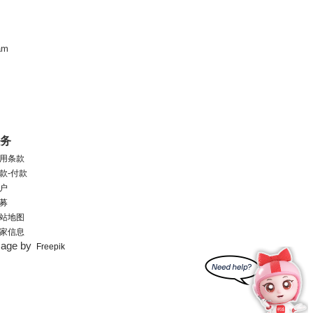
am
服务
用条款
款-付款
户
募
站地图
家信息
mage by
Freepik