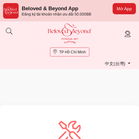
Beloved & Beyond App
Mở App
Đăng ký tài khoản nhận ưu đãi 50.000BB
TP Hồ Chí Minh
中文(台灣)