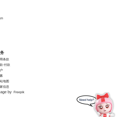
am
服务
用条款
款-付款
户
募
站地图
家信息
mage by
Freepik