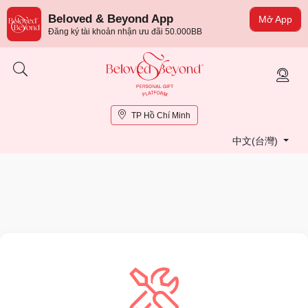
Beloved & Beyond App
Mở App
Đăng ký tài khoản nhận ưu đãi 50.000BB
TP Hồ Chí Minh
中文(台灣)