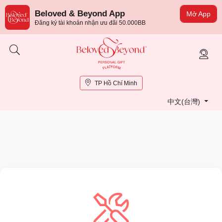
Beloved & Beyond App
Mở App
Đăng ký tài khoản nhận ưu đãi 50.000BB
TP Hồ Chí Minh
中文(台灣)