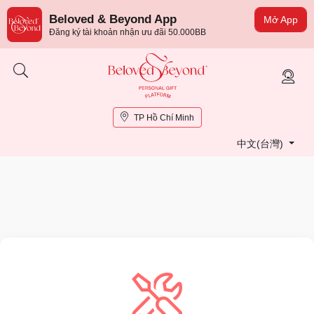
Beloved & Beyond App
Mở App
Đăng ký tài khoản nhận ưu đãi 50.000BB
TP Hồ Chí Minh
中文(台灣)