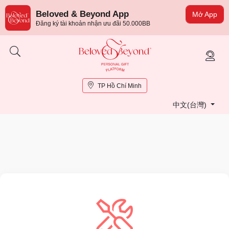
Beloved & Beyond App
Mở App
Đăng ký tài khoản nhận ưu đãi 50.000BB
TP Hồ Chí Minh
中文(台灣)