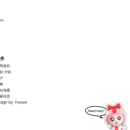
am
服务
用条款
款-付款
户
募
站地图
家信息
mage by
Freepik