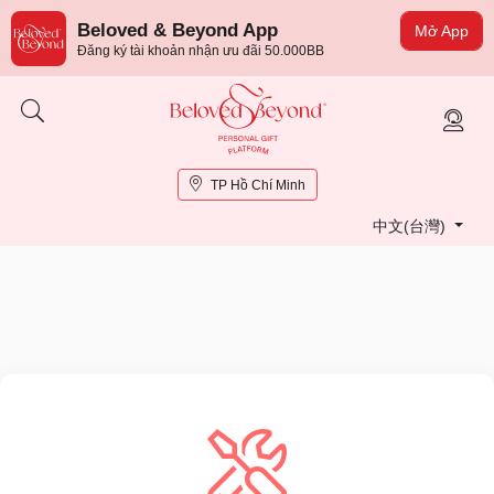
Beloved & Beyond App
Mở App
Đăng ký tài khoản nhận ưu đãi 50.000BB
TP Hồ Chí Minh
中文(台灣)