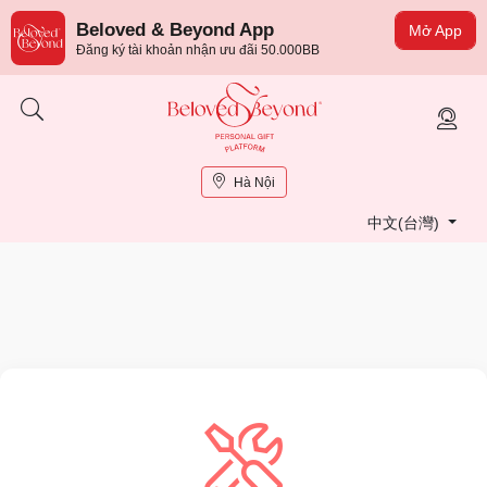
Beloved & Beyond App
Mở App
Đăng ký tài khoản nhận ưu đãi 50.000BB
Hà Nội
中文(台灣)