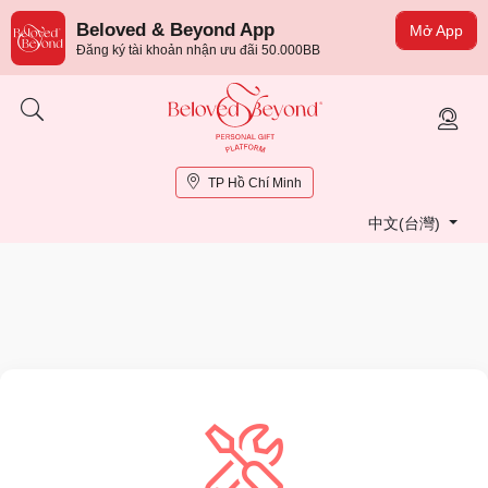
Beloved & Beyond App
Mở App
Đăng ký tài khoản nhận ưu đãi 50.000BB
TP Hồ Chí Minh
中文(台灣)