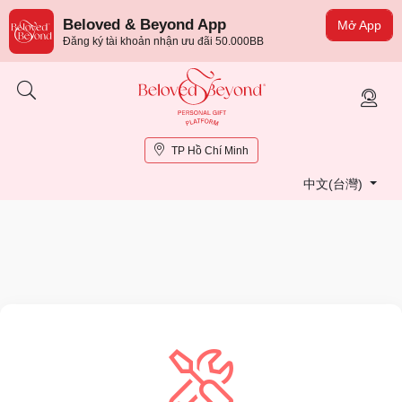
Beloved & Beyond App
Mở App
Đăng ký tài khoản nhận ưu đãi 50.000BB
TP Hồ Chí Minh
中文(台灣)