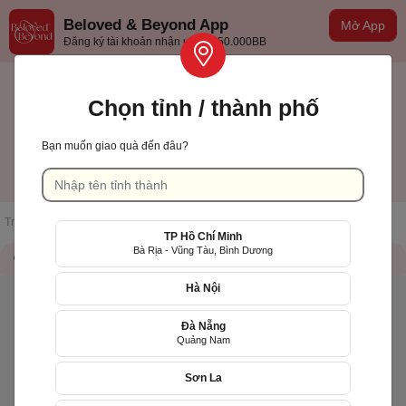
Beloved & Beyond App
Mở App
Đăng ký tài khoản nhận ưu đãi 50.000BB
Chọn tỉnh / thành phố
Bạn muốn giao quà đến đâu?
Đồng Nai
Tiếng việt
Trang chủ
/
Danh sách cửa hàng
/
Marble Store
TP Hồ Chí Minh
Bà Rịa - Vũng Tàu, Bình Dương
Thông tin cửa hàng
QR Code
Hà Nội
Đà Nẵng
Quảng Nam
Sơn La