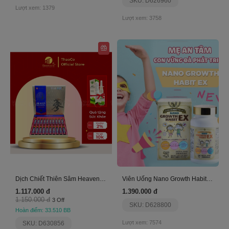
SKU: D626960
Lượt xem: 1379
Lượt xem: 3758
Dịch Chiết Thiên Sâm Heaven Red Ginseng 20 Ống
Viên Uống Nano Growth Habit Ex
1.117.000 đ
1.390.000 đ
1.150.000 đ
3 Off
SKU: D628800
Hoàn điểm: 33.510 BB
Lượt xem: 7574
SKU: D630856