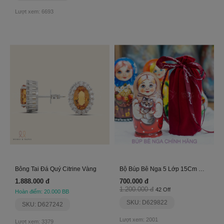
Lượt xem: 6693
Bông Tai Đá Quý Citrine Vàng
Bộ Búp Bê Nga 5 Lớp 15Cm Misa Ôm Mèo Đỏ Siêu Cute!
1.888.000 đ
700.000 đ
1.200.000 đ
42 Off
Hoàn điểm: 20.000 BB
SKU: D629822
SKU: D627242
Lượt xem: 2001
Lượt xem: 3379