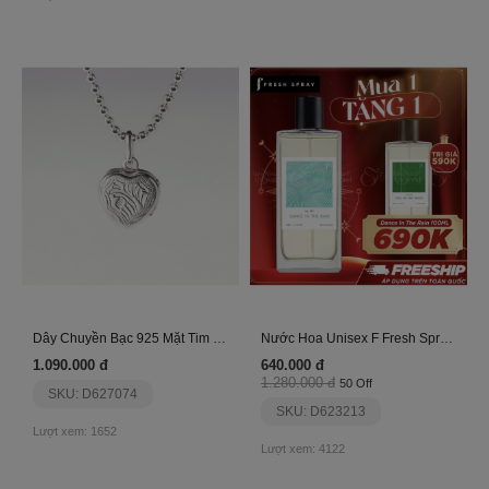
Dây Chuyền Bạc 925 Mặt Tim Đóng Mở_Vyn504
Nước Hoa Unisex F Fresh Spray Dance In The Rain
1.090.000 đ
640.000 đ
1.280.000 đ
50 Off
SKU: D627074
SKU: D623213
Lượt xem: 1652
Lượt xem: 4122