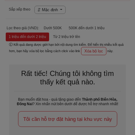
Sắp xếp theo
Mặc định
Lọc theo giá (VND):
Dưới 500K
500K đến dưới 1 triệu
1 triệu đến dưới 2 triệu
Từ 2 triệu trở lên
Kết quả đang được giới hạn bởi nội dung tìm kiếm. Để hiển thị nhiều kết quả
Xóa bộ lọc
hơn, bạn hãy xóa bộ lọc bằng cách click vào link
này.
Rất tiếc! Chúng tôi không tìm
thấy kết quả nào.
Bạn muốn đặt hoa - quà tặng giao đến
Thành phố Biên Hòa,
Đồng Nai
? Xin nhấn nút bên dưới để được hỗ trợ nhanh nhất!
Tôi cần hỗ trợ đặt hàng tại khu vực này