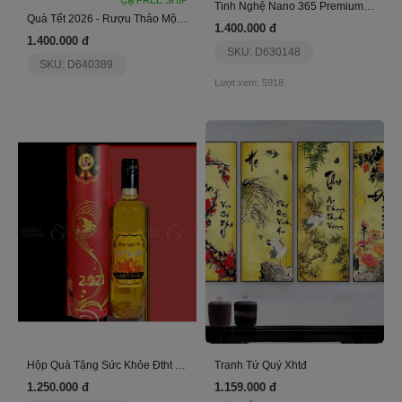
Tinh Nghệ Nano 365 Premium-Phiên Bản Ji Chang Wook
Quà Tết 2026 - Rượu Thảo Mộc Măng Đen Pylo 25
1.400.000 đ
1.400.000 đ
SKU: D630148
SKU: D640389
Lượt xem: 5918
Hộp Quà Tặng Sức Khỏe Đtht Phương Nam- Giftset 3
Tranh Tứ Quý Xhtđ
1.250.000 đ
1.159.000 đ