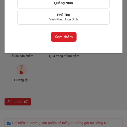
Quảng Ninh
Phú Thọ
Marble Store
Vĩnh Phúc, Hoà Bình
(2D1B)
Thành phố Biên Hòa, Đồng Nai
Xem thêm
Tất cả sản phẩm
Quà trang trí/lưu niệm
Hương liệu
Sản phẩm (0)
Chỉ hiển thị những sản phẩm có thể giao đúng giờ tại Đồng Nai