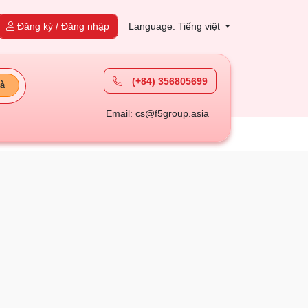
Đăng ký / Đăng nhập
Language: Tiếng việt
(+84) 356805699
à
Email: cs@f5group.asia