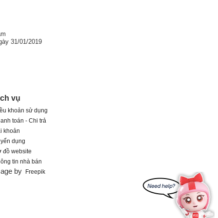
am
gày 31/01/2019
ịch vụ
ều khoản sử dụng
anh toán - Chi trả
i khoản
uyển dụng
 đồ website
ông tin nhà bán
mage by
Freepik