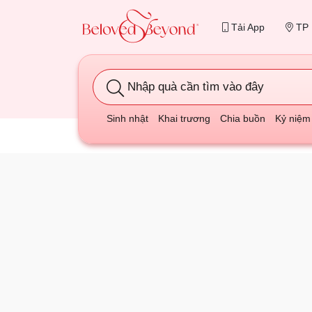
Tải App
TP 
Nhập quà cần tìm vào đây
Sinh nhật
Khai trương
Chia buồn
Kỷ niệm