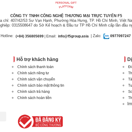
CÔNG TY TNHH CÔNG NGHỆ THƯƠNG MẠI TRỰC TUYẾN F5
ịa chỉ: 407/42/53 Sư Vạn Hạnh, Phường Hòa Hưng, TP. Hồ Chí Minh, Việt N
ghiệp: 0315508647 do Sở Kế hoạch & Đầu tư TP Hồ Chí Minh cấp lần đầu n
Hotline:
| Zalo:
(+84) 356805699
| Email:
info@f5group.asia
0977097247
Hỗ trợ khách hàng
D
Chính sách thanh toán
Đi
Chính sách riêng tư
Th
Chính sách vận chuyển
Tà
Chính sách bảo mật thông tin
T
Chính sách trả hàng
Sơ
Chính sách hoàn tiền
Th
I