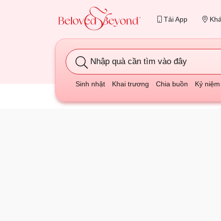
Tải App
Khá
Nhập quà cần tìm vào đây
Sinh nhật
Khai trương
Chia buồn
Kỷ niệm