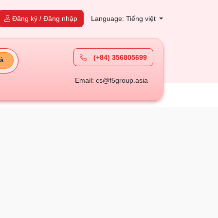
Đăng ký / Đăng nhập
Language: Tiếng việt
(+84) 356805699
à
Email: cs@f5group.asia