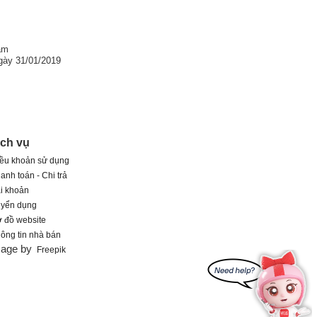
am
gày 31/01/2019
ịch vụ
ều khoản sử dụng
anh toán - Chi trả
i khoản
uyển dụng
 đồ website
ông tin nhà bán
mage by
Freepik