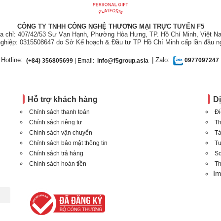
CÔNG TY TNHH CÔNG NGHỆ THƯƠNG MẠI TRỰC TUYẾN F5
ịa chỉ: 407/42/53 Sư Vạn Hạnh, Phường Hòa Hưng, TP. Hồ Chí Minh, Việt N
ghiệp: 0315508647 do Sở Kế hoạch & Đầu tư TP Hồ Chí Minh cấp lần đầu n
Hotline:
| Zalo:
(+84) 356805699
| Email:
info@f5group.asia
0977097247
Hỗ trợ khách hàng
D
Chính sách thanh toán
Đi
Chính sách riêng tư
Th
Chính sách vận chuyển
Tà
Chính sách bảo mật thông tin
T
Chính sách trả hàng
Sơ
Chính sách hoàn tiền
Th
I