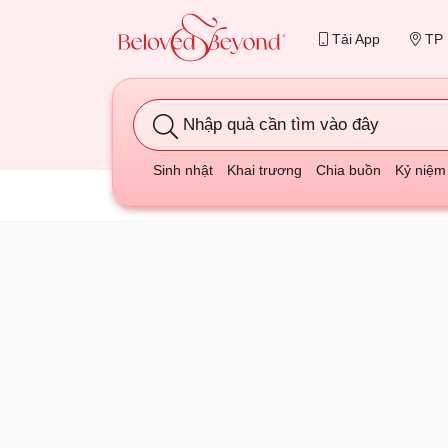
Tải App
TP 
Nhập quà cần tìm vào đây
Sinh nhật
Khai trương
Chia buồn
Kỷ niệm