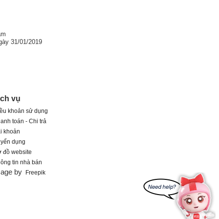
am
gày 31/01/2019
ịch vụ
ều khoản sử dụng
anh toán - Chi trả
i khoản
uyển dụng
 đồ website
ông tin nhà bán
mage by
Freepik