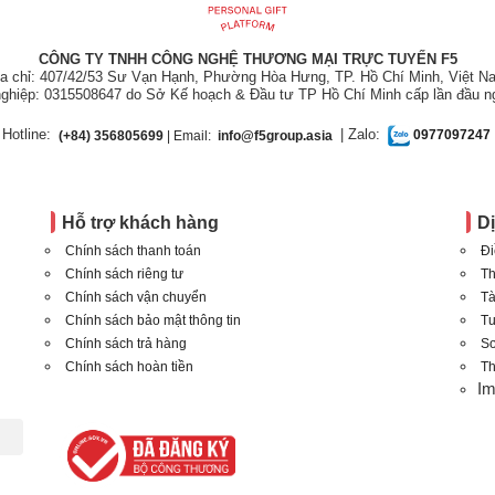
CÔNG TY TNHH CÔNG NGHỆ THƯƠNG MẠI TRỰC TUYẾN F5
ịa chỉ: 407/42/53 Sư Vạn Hạnh, Phường Hòa Hưng, TP. Hồ Chí Minh, Việt N
ghiệp: 0315508647 do Sở Kế hoạch & Đầu tư TP Hồ Chí Minh cấp lần đầu n
Hotline:
| Zalo:
(+84) 356805699
| Email:
info@f5group.asia
0977097247
Hỗ trợ khách hàng
D
Chính sách thanh toán
Đi
Chính sách riêng tư
Th
Chính sách vận chuyển
Tà
Chính sách bảo mật thông tin
T
Chính sách trả hàng
Sơ
Chính sách hoàn tiền
Th
I