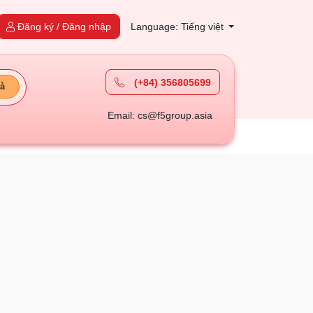
Đăng ký / Đăng nhập
Language: Tiếng việt
(+84) 356805699
à
Email: cs@f5group.asia