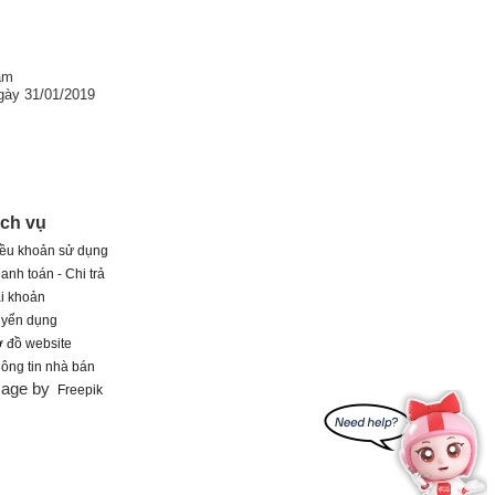
am
gày 31/01/2019
ịch vụ
ều khoản sử dụng
anh toán - Chi trả
i khoản
uyển dụng
 đồ website
ông tin nhà bán
mage by
Freepik