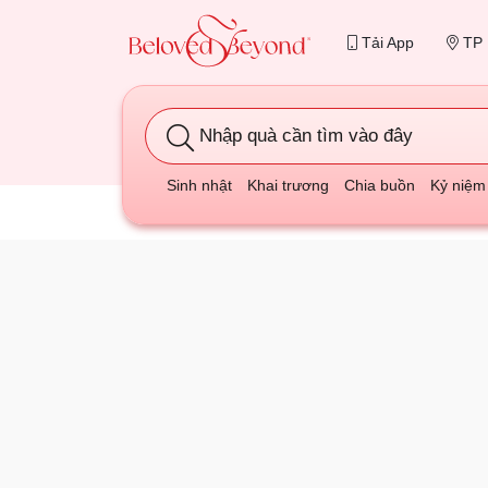
Tải App
TP 
Nhập quà cần tìm vào đây
Sinh nhật
Khai trương
Chia buồn
Kỷ niệm