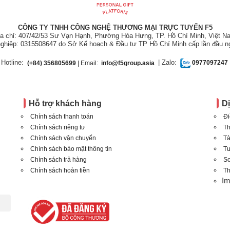
CÔNG TY TNHH CÔNG NGHỆ THƯƠNG MẠI TRỰC TUYẾN F5
ịa chỉ: 407/42/53 Sư Vạn Hạnh, Phường Hòa Hưng, TP. Hồ Chí Minh, Việt N
ghiệp: 0315508647 do Sở Kế hoạch & Đầu tư TP Hồ Chí Minh cấp lần đầu n
Hotline:
| Zalo:
(+84) 356805699
| Email:
info@f5group.asia
0977097247
Hỗ trợ khách hàng
D
Chính sách thanh toán
Đi
Chính sách riêng tư
Th
Chính sách vận chuyển
Tà
Chính sách bảo mật thông tin
T
Chính sách trả hàng
Sơ
Chính sách hoàn tiền
Th
I