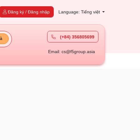
Đăng ký / Đăng nhập
Language: Tiếng việt
(+84) 356805699
à
Email: cs@f5group.asia