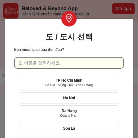
Beloved & Beyond App
Mở App
Đăng ký tài khoản nhận ưu đãi 50.000BB
도 / 도시 선택
Bạn muốn giao quà đến đâu?
Cần Thơ
한국어
홈페이지
/
점포 목록
/
RUN TOGETHER VIETNAM
TP Ho Chi Minh
Bà Rịa - Vũng Tàu, Bình Dương
가게 정보
QR Code
Ha Noi
Da Nang
Quảng Nam
Son La