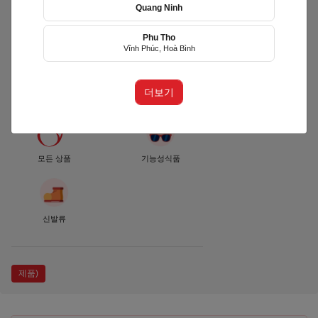
Quang Ninh
Phu Tho
RUN TOGETHER
Vĩnh Phúc, Hoà Bình
VIETNAM
(RTVN)
더보기
Quận Ninh Kiều, Cần Thơ
모든 상품
기능성식품
신발류
제품)