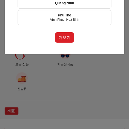
Quang Ninh
Phu Tho
RUN TOGETHER
Vĩnh Phúc, Hoà Bình
VIETNAM
(RTVN)
더보기
Quận Ninh Kiều, Cần Thơ
모든 상품
기능성식품
신발류
제품)