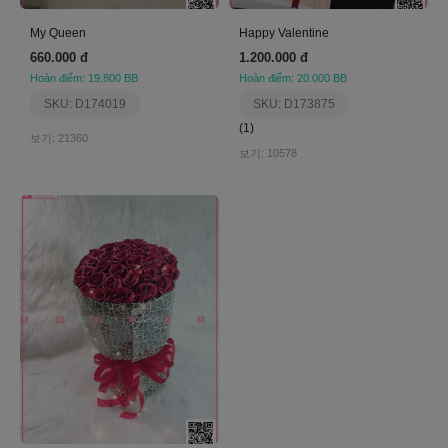
My Queen
Happy Valentine
660.000 đ
1.200.000 đ
Hoàn điểm: 19.800 BB
Hoàn điểm: 20.000 BB
SKU: D174019
SKU: D173875
(1)
보기: 21360
보기: 10578