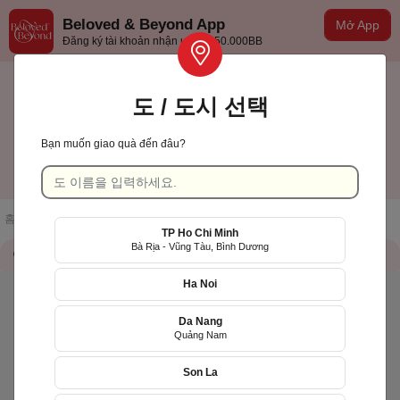
Beloved & Beyond App
Mở App
Đăng ký tài khoản nhận ưu đãi 50.000BB
도 / 도시 선택
Bạn muốn giao quà đến đâu?
Cần Thơ
한국어
홈페이지
/
점포 목록
/
RUN TOGETHER VIETNAM
TP Ho Chi Minh
Bà Rịa - Vũng Tàu, Bình Dương
가게 정보
QR Code
Ha Noi
Da Nang
Quảng Nam
Son La