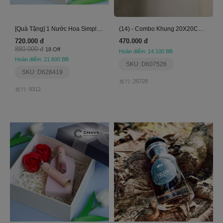
[Quà Tặng] 1 Nước Hoa Simple 50Ml+1 Son Stars Rosy
(14) - Combo Khung 20X20Cm Và 30X30Cm
720.000 đ
470.000 đ
880.000 đ
18 Off
Hoàn điểm: 14.100 BB
Hoàn điểm: 21.600 BB
SKU: D607526
SKU: D628419
보기: 25728
보기: 9312