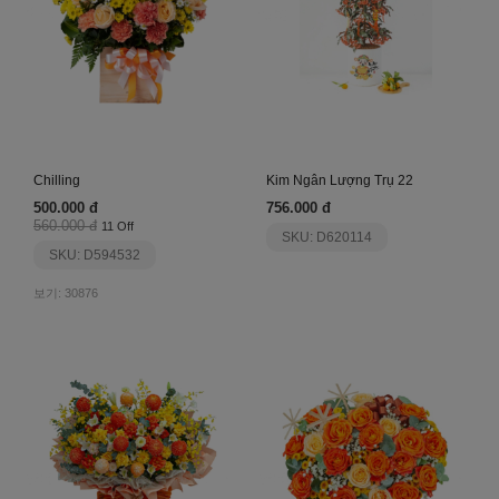
Chilling
Kim Ngân Lượng Trụ 22
500.000 đ
756.000 đ
560.000 đ
11 Off
SKU: D620114
SKU: D594532
보기: 30876