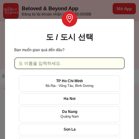
Beloved & Beyond App
Mở App
Đăng ký tài khoản nhận ưu đãi 50.000BB
도 / 도시 선택
Bạn muốn giao quà đến đâu?
TP Hồ Chí Minh
한국어
홈페이지
/
점포 목록
/
Hoa Yêu Thương (HYT)
TP Ho Chi Minh
Bà Rịa - Vũng Tàu, Bình Dương
가게 정보
QR Code
Ha Noi
Da Nang
Quảng Nam
Son La