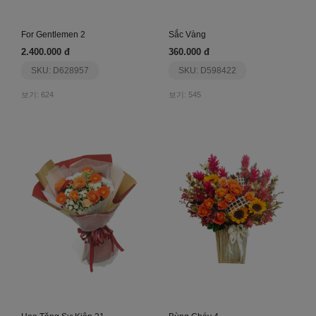
For Gentlemen 2
Sắc Vàng
2.400.000 đ
360.000 đ
SKU: D628957
SKU: D598422
보기: 624
보기: 545