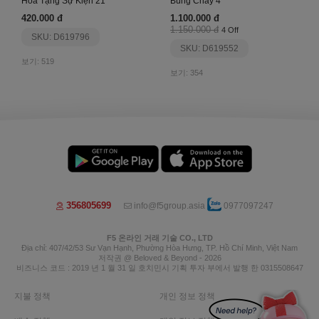
Hoa Tặng Sự Kiện 21
Bùng Cháy 4
420.000 đ
1.100.000 đ
1.150.000 đ
4 Off
SKU: D619796
SKU: D619552
보기: 519
보기: 354
356805699
info@f5group.asia
0977097247
F5 온라인 거래 기술 CO., LTD
Địa chỉ: 407/42/53 Sư Vạn Hạnh, Phường Hòa Hưng, TP. Hồ Chí Minh, Việt Nam
저작권 @ Beloved & Beyond - 2026
비즈니스 코드 : 2019 년 1 월 31 일 호치민시 기획 투자 부에서 발행 한 0315508647
지불 정책
개인 정보 정책