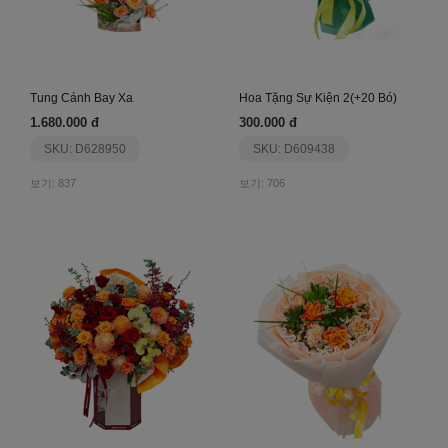
Tung Cánh Bay Xa
Hoa Tặng Sự Kiện 2(+20 Bó)
1.680.000 đ
300.000 đ
SKU: D628950
SKU: D609438
보기: 837
보기: 706