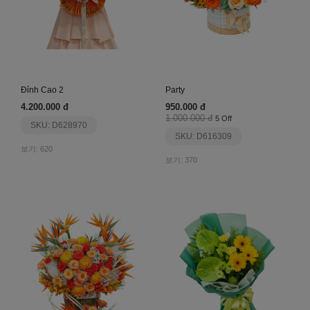
Đỉnh Cao 2
Party
4.200.000 đ
950.000 đ
1.000.000 đ
5 Off
SKU: D628970
SKU: D616309
보기: 620
보기: 370