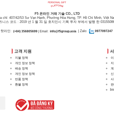
F5 온라인 거래 기술 CO., LTD
ịa chỉ: 407/42/53 Sư Vạn Hạnh, Phường Hòa Hưng, TP. Hồ Chí Minh, Việt N
즈니스 코드 : 2019 년 1 월 31 일 호치민시 기획 투자 부에서 발행 한 03155086
핫라인:
| Zalo:
(+84) 356805699
| Email:
info@f5group.asia
0977097247
고객 지원
지불 정책
이
개인 정보 정책
지
배송 정책
계
개인 정보 정책
신
반품 정책
사
환불 정책
판
I