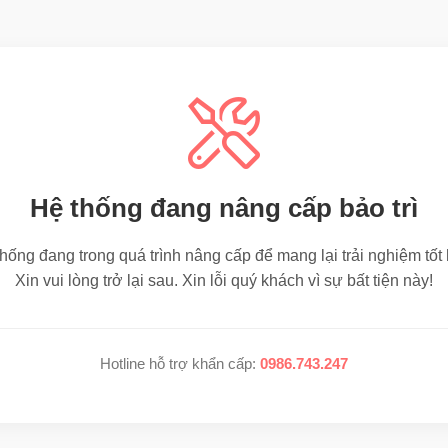
Hệ thống đang nâng cấp bảo trì
hống đang trong quá trình nâng cấp để mang lại trải nghiệm tốt
Xin vui lòng trở lại sau. Xin lỗi quý khách vì sự bất tiện này!
Hotline hỗ trợ khẩn cấp:
0986.743.247