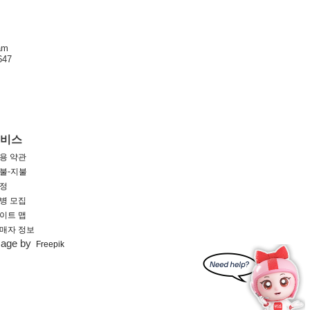
am
47
서비스
용 약관
불-지불
정
병 모집
이트 맵
매자 정보
mage by
Freepik