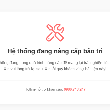
Hệ thống đang nâng cấp bảo trì
hống đang trong quá trình nâng cấp để mang lại trải nghiệm tốt
Xin vui lòng trở lại sau. Xin lỗi quý khách vì sự bất tiện này!
Hotline hỗ trợ khẩn cấp:
0986.743.247