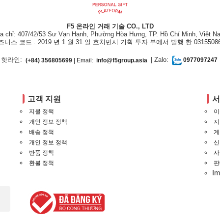
F5 온라인 거래 기술 CO., LTD
ịa chỉ: 407/42/53 Sư Vạn Hạnh, Phường Hòa Hưng, TP. Hồ Chí Minh, Việt N
즈니스 코드 : 2019 년 1 월 31 일 호치민시 기획 투자 부에서 발행 한 03155086
핫라인:
| Zalo:
(+84) 356805699
| Email:
info@f5group.asia
0977097247
고객 지원
지불 정책
이
개인 정보 정책
지
배송 정책
계
개인 정보 정책
신
반품 정책
사
환불 정책
판
I