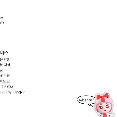
am
47
서비스
용 약관
불-지불
정
병 모집
이트 맵
매자 정보
mage by
Freepik