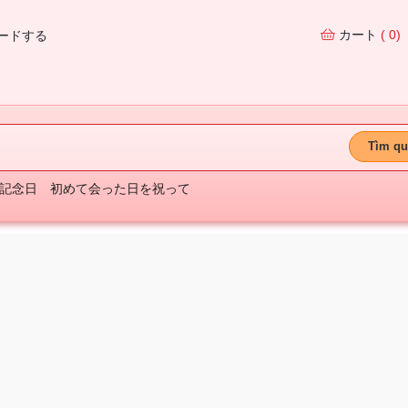
カート
( 0)
ードする
Tìm qu
記念日
初めて会った日を祝って