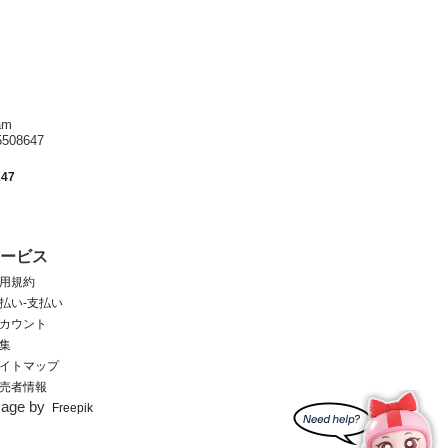
am
8647
247
サービス
用規約
払い-支払い
カウント
集
イトマップ
売者情報
mage by
Freepik