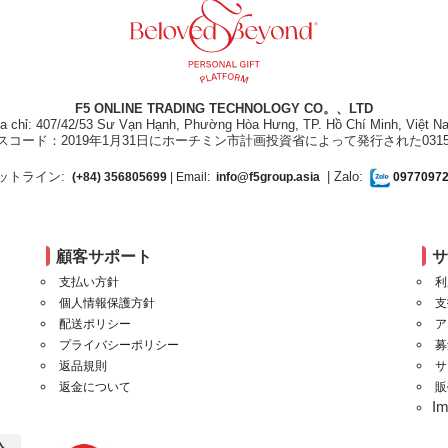
F5 ONLINE TRADING TECHNOLOGY CO。、LTD
ịa chỉ: 407/42/53 Sư Vạn Hạnh, Phường Hòa Hưng, TP. Hồ Chí Minh, Việt N
スコード：2019年1月31日にホーチミン市計画投資省によって発行された031550
ットライン:
| Zalo:
(+84) 356805699
| Email:
info@f5group.asia
0977097
顧客サポート
支払い方針
利
個人情報保護方針
支
配送ポリシー
ア
プライバシーポリシー
募
返品規則
サ
返金について
販
I