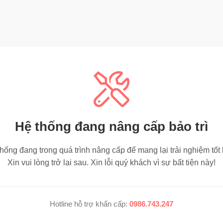
Hệ thống đang nâng cấp bảo trì
hống đang trong quá trình nâng cấp để mang lại trải nghiệm tốt
Xin vui lòng trở lại sau. Xin lỗi quý khách vì sự bất tiện này!
Hotline hỗ trợ khẩn cấp:
0986.743.247